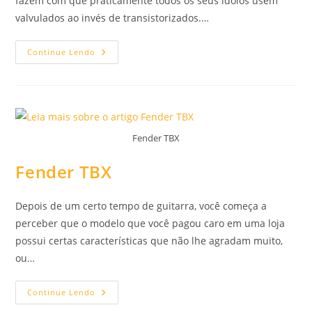
fazem com que praticamente todos os seus ídolos usem
valvulados ao invés de transistorizados.…
Amplificadores
Continue Lendo
Valvulados
–
O
Que
Preciso
Saber?
Parte
1
Fender TBX
Fender TBX
Depois de um certo tempo de guitarra, você começa a
perceber que o modelo que você pagou caro em uma loja
possui certas características que não lhe agradam muito,
ou…
Fender
Continue Lendo
TBX