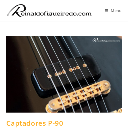
Ir
para
Menu
o
conteúdo
Captadores P-90