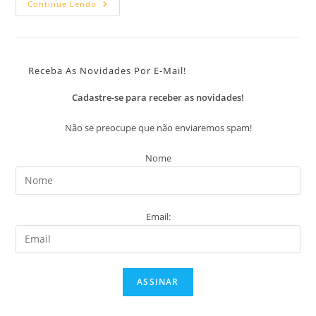
O
Continue Lendo
Que
Te
Afasta
Do
Seu
Sonho
Receba As Novidades Por E-Mail!
De
Ser
Um
Cadastre-se para receber as novidades!
Músico
Melhor?
Não se preocupe que não enviaremos spam!
Nome
Email: