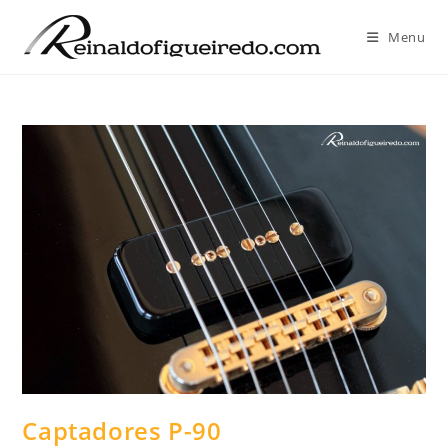
Ir
para
Menu
o
conteúdo
Captadores P-90